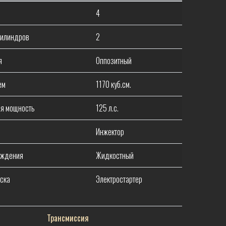
4
цилиндров
2
я
Оппозитный
ем
1170 куб.см.
я мощность
125 л.с.
Инжектор
аждения
Жидкостный
ска
Электростартер
Трансмиссия