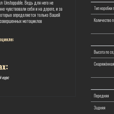
 Unstoppable. Ведь для него не
Тип коробки
но чувствовали себя и на дороге, и за
которых определяется только Вашей
Количество 
и совершенных мотоциклов
оцикле:
Высота по се
ах:
Снаряжённая
й курс
Передняя
Задняя