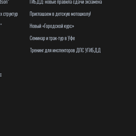
dson"
ГИБДД: новые правила сдачи экзамена
х структур
Приглашаем в детскую мотошколу!
"
Новый «Городской курс»
Семинар и трак-тур в Уфе
Тренинг для инспекторов ДПС УГИБДД
с