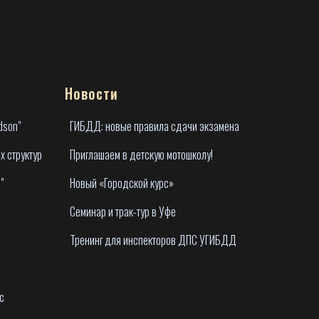
Новости
dson"
ГИБДД: новые правила сдачи экзамена
х структур
Приглашаем в детскую мотошколу!
"
Новый «Городской курс»
Семинар и трак-тур в Уфе
Тренинг для инспекторов ДПС УГИБДД
с