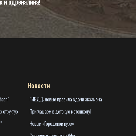
к и адреналина!
Новости
dson"
ГИБДД: новые правила сдачи экзамена
х структур
Приглашаем в детскую мотошколу!
"
Новый «Городской курс»
Семинар и трак-тур в Уфе