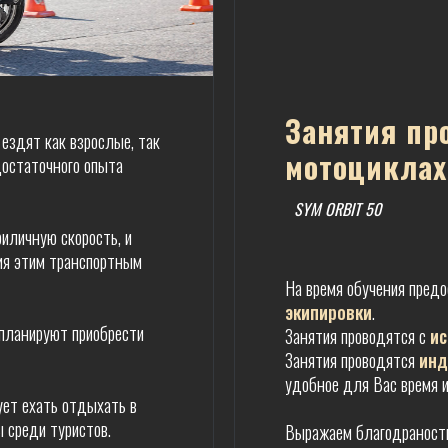
Занятия пр
 ездят как взрослые, так
мотоциклах
достаточного опыта
SYM ORBIT 50
иличную скорость, и
ия этим транспортным
На время обучения пред
экипировки
.
планируют приобрести
Занятия проводятся с
ис
Занятия проводятся
инд
удобное для Вас время и
ует ехать отдыхать в
ы среди туристов.
Выражаем благодраност