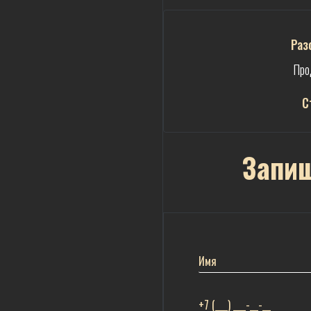
Раз
Про
С
Запиш