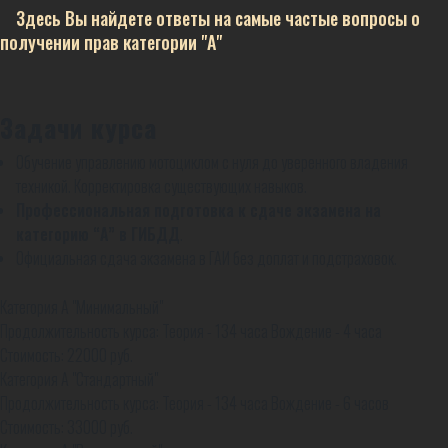
Здесь Вы найдете ответы на самые частые вопросы о
получении прав категории "А"
Задачи курса
Обучение управлению мотоциклом
с нуля до уверенного владения
техникой. Корректировка существующих навыков.
Профессиональная подготовка к сдаче экзамена на
категорию “А” в ГИБДД
.
Официальная
сдача экзамена в ГАИ
без доплат и подстраховок.
Категория А "Минимальный"
Продолжительность курса: Теория - 134 часа Вождение - 4 часа
Стоимость:
22000
руб.
Категория А "Стандартный"
Продолжительность курса: Теория - 134 часа Вождение - 6 часов
Стоимость:
33000
руб.