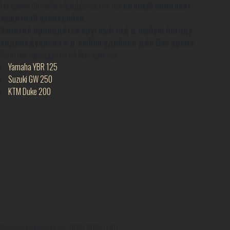
На время обучения предоставляется
полный комплект
защитной экипировки
.
Занятия проводятся круглый год в любую погоду
индивидуально и в любое удобное для Вас время.
Занятия проводятся на мотоциклах:
Yamaha YBR 125
Suzuki GW 250
KTM Duke 200
Звоните прямо сейчас
(812) 903-07-07