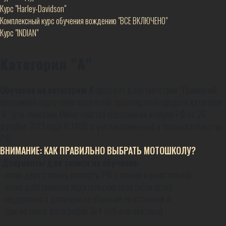
Курс "Harley-Davidson"
Комплексный курс обучения вождению "ВСЕ ВКЛЮЧЕНО"
Курс "INDIAN"
Категория "А"
Обучение на категорию А
проходит в соответствии “Примерной
программой подготовки водителей транспортных средств категории
"А" (
утв. приказом Министерства образования и науки РФ от 26
декабря 2013 года N 1408
) с учетом изменений в законодательстве
РФ.
ВНИМАНИЕ: КАК ПРАВИЛЬНО ВЫБРАТЬ МОТОШКОЛУ?
Документы для записи на обучение
:
- копии двух страниц паспорта РФ (главная и регистрация);
- копия действующих водительских прав (если есть);
- медсправка с допуском на обучение по категории А;
- две матовые фотографии 3х4 (ч/б или цветные).