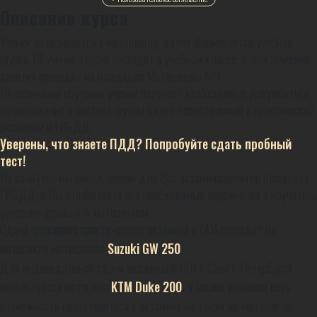
Описание курса
Ученик записывается в мотошколу, далее формируется учебная
группа. Обучение теории проходит в учебном классе, а практические
занятия проходят на площадке Мотошколы №1.
По окончании обучения ученик получает необходимые документы и
организованно в составе группы сдает теоретический и практический
экзамены в ГИБДД.
Уверены, что знаете ПДД? Попробуйте сдать пробный
тест!
На занятиях мы смоделируем для Вас экзаменационную площадку
ГИБДД, и Вы отработаете все необходимые упражнения и научитесь
уверенно управлять мотоциклом.
Сдача группового практического экзамена в ГАИ проходит на
мотоцикле мотошколы
Suzuki GW 250
.
Для индивидальной сдачи экзамена в ГАИ г. Санкт-Петербурга
используется мотоцикл
KTM Duke 200
.
У наших учеников есть
возможность подготовиться к экзамену на таком же мотоцикле.